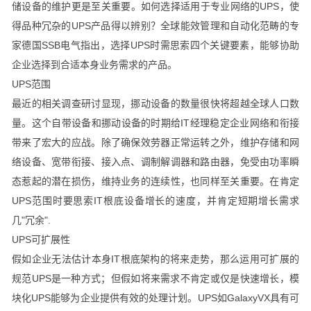
储设备的维护更是至关重要。如何选择适用于专业网络的UPS，使
得品种冗杂的UPS产品得以辨别？全球能效管理和自动化范畴的专
家德国SSB电气指出，选择UPS时需思索四个关键要素，能够协助
企业选择到合适本身业务需求的产品。
UPS范围
最近的相关调查研讨显现，挪动设备的数量很快将超越全球人口数
量。这个自带设备和挪动设备的时期给IT经理稳定企业网络和衔接
带来了宏大的应战。除了确保效劳器正常运转之外，维护存储和网
络设备、宽带衔接、接入点、调制解调器和路由器，免受由功率瞬
态惹起的潜在损伤，维持业务的连续性，也同样至关重要。在肯定
UPS范围时要思索IT根底设备增长的速度，并肯定短期增长需求
几"冗余".
UPS可扩展性
假如企业无法估计本身IT根底架构的将来走势，那么运用可扩展的
规范UPS是一种方式；但假如将来需求不肯定或仅是快速增长，模
块化UPS能够为企业提供有效的处理计划。UPS如GalaxyVX具有可