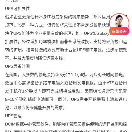
几"冗余".
UPS可扩展性
假如企业无法估计本身IT根底架构的将来走势，那么运用可扩展的
规范UPS是一种方式；但假如将来需求不肯定或仅是快速增长，模
块化UPS能够为企业提供有效的处理计划。UPS如GalaxyVX具有可
扩展性，经过增加功率模块柜而非全系统改换，支持将来负载和运
转的扩展。按需付费的方式有助于匹配UPS和IT电源，进步系统效
率，并最大限度地降低运营本钱。
UPS后备时间
在美国，大多数的停电会持续5分钟至1小时。为应对长时间停电，
数据中心需求装备多路市电输入或备用发电机组。由于ATS或备用
发电机在1分钟以内即可完成切换或启动，因而UPS通常只需配置
5~15分钟的储能电池即可。同时，UPS需兼容铅酸蓄电池和锂电
池，以顺应将来储能开展的需求。
UPS管理
DCIM数据中心管理软件，能够为IT管理员提供便利的远程监测和控