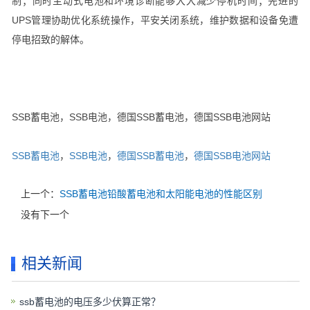
制；同时主动式电池和环境诊断能够大大减少停机时间；先进的
UPS管理协助优化系统操作，平安关闭系统，维护数据和设备免遭
停电招致的解体。
SSB蓄电池，SSB电池，德国SSB蓄电池，德国SSB电池网站
SSB蓄电池
，
SSB电池
，
德国SSB蓄电池
，
德国SSB电池网站
上一个：
SSB蓄电池铅酸蓄电池和太阳能电池的性能区别
没有下一个
相关新闻
ssb蓄电池的电压多少伏算正常？