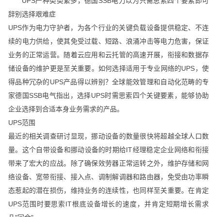
UPS产种类类繁多，德国SSB电力以为只需思索四个要素即可
辞别选择艰难症
UPS作为电力守护者，为各个行业的关键负载设备提供稳定、不连
续的电力供给，使其免受过载、短路、浪涌冲击等电力危害，保证
业务的正常运营。随着云应用和云托管的高速开展，衔接和数据存
储设备的维护更是至关重要。如何选择适用于专业网络的UPS，使
得品种冗杂的UPS产品得以辨别？全球能效管理和自动化范畴的专
家德国SSB电气指出，选择UPS时需思索四个关键要素，能够协助
企业选择到合适本身业务需求的产品。
UPS范围
最近的相关调查研讨显现，挪动设备的数量很快将超越全球人口数
量。这个自带设备和挪动设备的时期给IT经理稳定企业网络和衔接
带来了宏大的应战。除了确保效劳器正常运转之外，维护存储和网
络设备、宽带衔接、接入点、调制解调器和路由器，免受由功率瞬
态惹起的潜在损伤，维持业务的连续性，也同样至关重要。在肯定
UPS范围时要思索IT根底设备增长的速度，并肯定短期增长需求