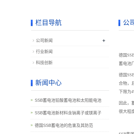
栏目导航
公
+
公司新闻
行业新闻
德国S
科技创新
蓄电池
德国S
新闻中心
合物，
下限为
SSB蓄电池铅酸蓄电池和太阳能电池
因此，
很大程
SSB蓄电池新材料含钠离子或镁离子
德国SSB蓄电池的危害及其防范