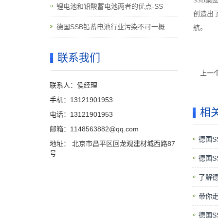
SSB
锂电池和铅酸蓄电池两者的优点-SS
创造出
德国SSB铅蓄电池行业污染不可一概
航。
联系我们
上一
联系人：侯经理
手机：13121901953
相
电话：13121901953
邮箱：1148563882@qq.com
德国S
地址： 北京市昌平区回龙观建材城西路87
号
德国S
了解德
带你走
德国S