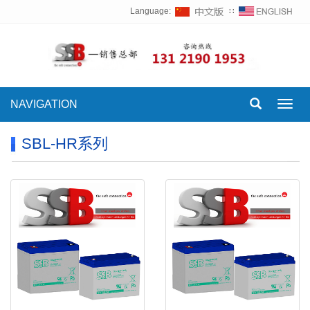
Language:
∷
NAVIGATION
Toggl
navig
SBL-HR系列