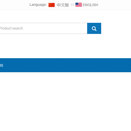
Language:
∷
us